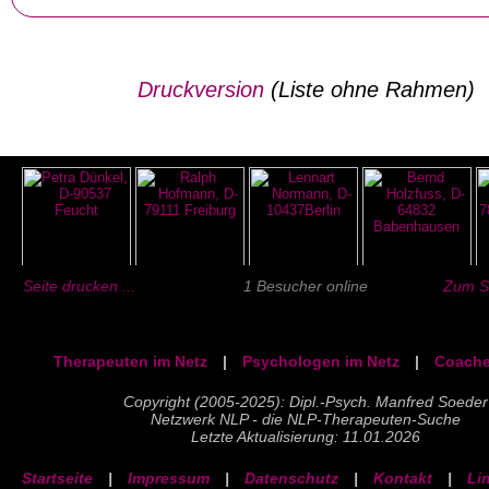
Druckversion
(Liste ohne Rahmen)
Seite drucken ...
1 Besucher online
Zum Se
Therapeuten im Netz
|
Psychologen im Netz
|
Coache
Copyright (2005-2025): Dipl.-Psych. Manfred Soeder
Netzwerk NLP - die NLP-Therapeuten-Suche
Letzte Aktualisierung: 11.01.2026
Startseite
|
Impressum
|
Datenschutz
|
Kontakt
|
Li