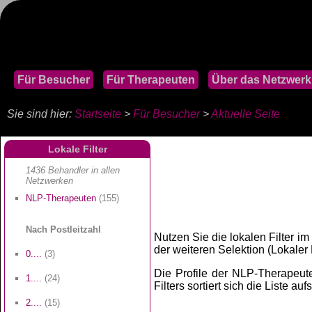
Für Besucher
Für Therapeuten
Über das Netzwerk
Sie sind hier:
Startseite
>
Für Besucher
>
Aktuelle Seite
Lokale Filter
1436 Behandler in allen
Netzwerken
NLP-Therapeuten
(155)
Nach Postleitzahl
Nutzen Sie die lokalen Filter im
der weiteren Selektion (Lokaler Fi
0....
(3)
Die Profile der NLP-Therapeuten
1....
(24)
Filters sortiert sich die Liste au
2....
(15)