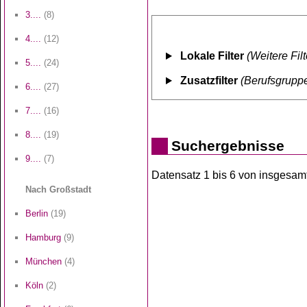
3....
(8)
4....
(12)
Lokale Filter
(Weitere Fil
5....
(24)
Zusatzfilter
(Berufsgruppe
6....
(27)
7....
(16)
8....
(19)
Suchergebnisse
9....
(7)
Datensatz 1 bis 6 von insgesamt 
Nach Großstadt
Berlin
(19)
Hamburg
(9)
München
(4)
Köln
(2)