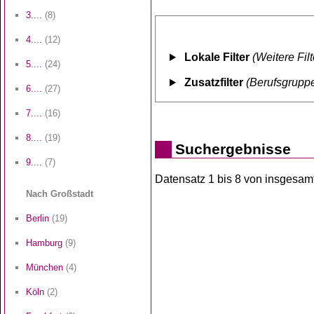
3....
(8)
4....
(12)
Lokale Filter
(Weitere Fil
5....
(24)
Zusatzfilter
(Berufsgruppe
6....
(27)
7....
(16)
8....
(19)
Suchergebnisse
9....
(7)
Datensatz 1 bis 8 von insgesamt 
Nach Großstadt
Berlin
(19)
Hamburg
(9)
München
(4)
Köln
(2)