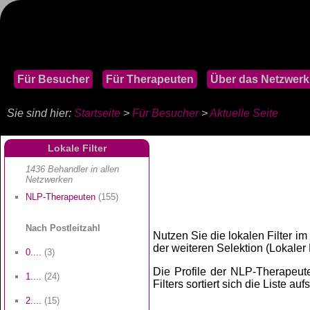
Für Besucher
Für Therapeuten
Über das Netzwerk
Sie sind hier:
Startseite
>
Für Besucher
>
Aktuelle Seite
Lokale Filter
1436 Behandler in allen
Netzwerken
NLP-Therapeuten
(155)
Nach Postleitzahl
Nutzen Sie die lokalen Filter im
der weiteren Selektion (Lokaler Fi
0....
(3)
Die Profile der NLP-Therapeuten
1....
(24)
Filters sortiert sich die Liste au
2....
(15)