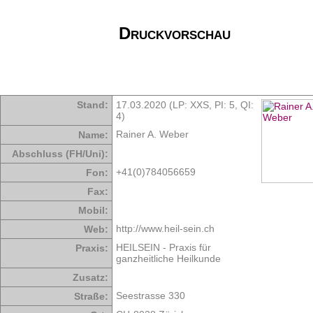
Druckvorschau
Stand:
17.03.2020 (LP: XXS,
PI: 5
,
QI:
4
)
Rainer A. Weber
Name:
Abschluss (FH/Uni):
+41(0)784056659
Fon:
Fax:
Mobil:
http://www.heil-sein.ch
Web:
HEILSEIN - Praxis für
Praxis:
ganzheitliche Heilkunde
Zusatz:
Seestrasse 330
Straße: