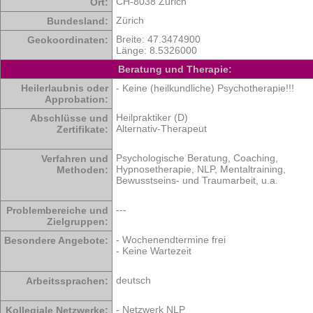
CH-8038 Zürich
Ort:
Zürich
Bundesland:
Breite: 47.3474900
Geokoordinaten:
Länge: 8.5326000
Beratung und Therapie:
Heilerlaubnis oder
- Keine (heilkundliche) Psychotherapie!!!
Approbation:
Heilpraktiker (D)
Abschlüsse und
Alternativ-Therapeut
Zertifikate:
Psychologische Beratung, Coaching,
Verfahren und
Hypnosetherapie, NLP, Mentaltraining,
Methoden:
Bewusstseins- und Traumarbeit, u.a.
---
Problembereiche und
Zielgruppen:
- Wochenendtermine frei
Besondere Angebote:
- Keine Wartezeit
deutsch
Arbeitssprachen:
- Netzwerk NLP
Kollegiale Netzwerke: