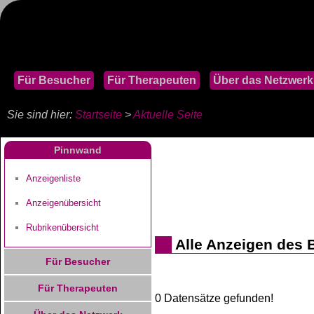
Für Besucher
Für Therapeuten
Über das Netzwerk
Sie sind hier:
Startseite
>
Aktuelle Seite
Pinnwand
Anzeigenliste
Anzeigenübersicht
Rubrikenübersicht
Alle Anzeigen des 
Für Besucher
Für Therapeuten
0 Datensätze gefunden!